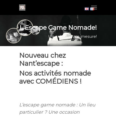
L'Escape Game Nomade!
Un crédo, le sur-mesure!
Nouveau chez
Nant’escape :
Nos activités nomade
avec COMÉDIENS !
.
L’escape game nomade : Un lieu
particulier ? Une occasion